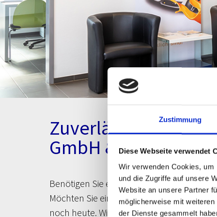
Zustimmung
Zuverlässige Lackier
GmbH & CO. KG
Diese Webseite verwendet 
Wir verwenden Cookies, um I
und die Zugriffe auf unsere 
Benötigen Sie eine Komplettlackierung fü
Website an unsere Partner fü
Möchten Sie einen Bus oder Lkw beschrifte
möglicherweise mit weiteren
noch heute. Wir erledigen alle Lackierarbei
der Dienste gesammelt habe