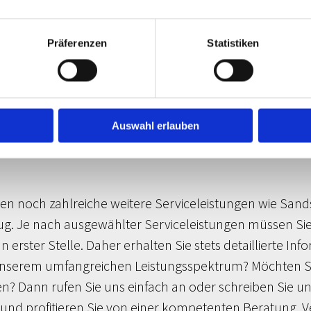
ie Ihr Auto lackieren lassen? Bei einer Komplettlackier
beschädigte Bereiche ausbessern lassen möchten, verwe
Präferenzen
Statistiken
s Ihr Auto bald wieder in neuem Glanz erstrahlt. Wir b
t, Strapazierfähigkeit und Langlebigkeit auszeichnen. Sä
ilen Sie uns einfach Ihre individuellen Anforderungen 
d Farbauswahl.
Auswahl erlauben
n noch zahlreiche weitere Serviceleistungen wie Sands
ug. Je nach ausgewählter Serviceleistungen müssen Sie
n erster Stelle. Daher erhalten Sie stets detaillierte I
 unserem umfangreichen Leistungsspektrum? Möchten S
n? Dann rufen Sie uns einfach an oder schreiben Sie uns j
nd profitieren Sie von einer kompetenten Beratung. V