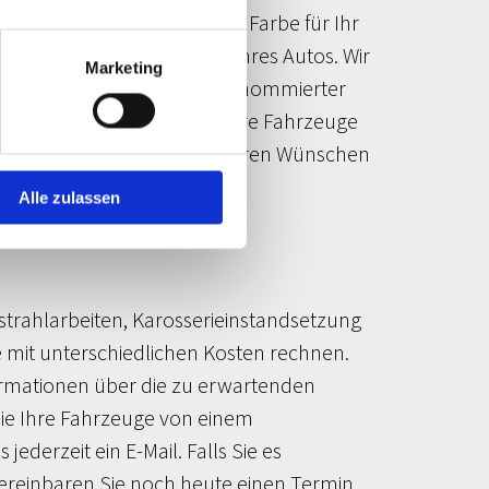
ung können Sie eine andere Farbe für Ihr
nden wir die Farbnuance Ihres Autos. Wir
Marketing
enutzen hochwertige Farben renommierter
mtliche Beschriftungen für Ihre Fahrzeuge
mit. Wir orientieren uns an Ihren Wünschen
Alle zulassen
trahlarbeiten, Karosserieinstandsetzung
 mit unterschiedlichen Kosten rechnen.
nformationen über die zu erwartenden
ie Ihre Fahrzeuge von einem
ederzeit ein E-Mail. Falls Sie es
ereinbaren Sie noch heute einen Termin.