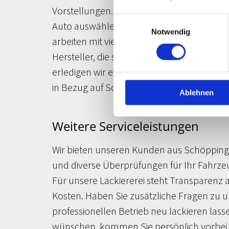
Vorstellungen. In welcher Farbe möchten S
Einwilligungsauswahl
Auto auswählen. Falls Sie nur bestimmte 
Notwendig
arbeiten mit viel Liebe zum Detail, sodas
Hersteller, die sich durch ihre Leuchtkraf
erledigen wir exakt nach Ihren Angaben. Te
in Bezug auf Schriftzug, Design, Motive un
Ablehnen
Weitere Serviceleistungen
Wir bieten unseren Kunden aus Schöppinge
und diverse Überprüfungen für Ihr Fahrze
Für unsere Lackiererei steht Transparenz a
Kosten. Haben Sie zusätzliche Fragen zu
professionellen Betrieb neu lackieren lasse
wünschen, kommen Sie persönlich vorbei u