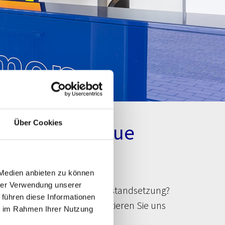
Über Cookies
kiertechnik Raue
 Medien anbieten zu können
hrer Verwendung unserer
mann für eine Karossierieinstandsetzung?
 führen diese Informationen
ompetenter Partner. Kontaktieren Sie uns
ie im Rahmen Ihrer Nutzung
ie mit uns Ihre individuellen