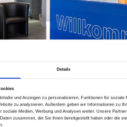
Details
erei für Schöppingen - Lac
Cookies
nhalte und Anzeigen zu personalisieren, Funktionen für soziale
Website zu analysieren. Außerdem geben wir Informationen zu I
r Ihren Pkw? Suchen Sie nach einem kompetenten Fach
r soziale Medien, Werbung und Analysen weiter. Unsere Partner
n lassen? Lackiertechnik Raue GmbH & CO. KG ist Ihr k
 Daten zusammen, die Sie ihnen bereitgestellt haben oder die s
ten professionell, präzise und zuverlässig. Besprechen S
n.