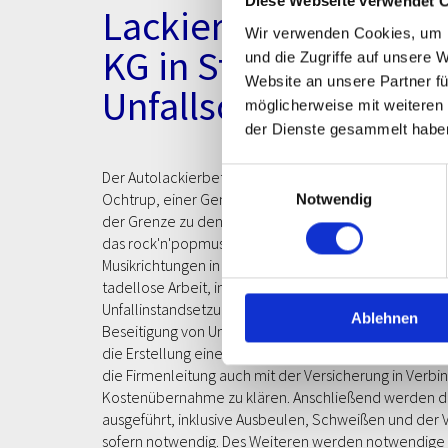
Diese Webseite verwendet 
Lackiertechnik Rau
Wir verwenden Cookies, um I
KG in Steinfurt – Be
und die Zugriffe auf unsere 
Website an unsere Partner fü
Unfallschäden im Mü
möglicherweise mit weiteren
der Dienste gesammelt habe
Einwilligungsauswahl
Der Autolackierbetrieb Raue in Steinfurt ist im gesamte
Ochtrup, einer Gemeinde auf etwa halbem Wege zwi
Notwendig
der Grenze zu den Niederlanden und Steinfurt. Gronau 
das rock'n'popmuseum bekannt, dem einzigen Museu
Musikrichtungen in Deutschland. Der Lackierbetrieb Ra
tadellose Arbeit, insbesondere im Bereich der Lacki
Unfallinstandsetzung, und für den herausragend gut
Ablehnen
Beseitigung von Unfallschäden gehört bei Raue auc
die Erstellung eines Kostenvoranschlags für die Versi
die Firmenleitung auch mit der Versicherung in Verbi
Kostenübernahme zu klären. Anschließend werden di
ausgeführt, inklusive Ausbeulen, Schweißen und der
sofern notwendig. Des Weiteren werden notwendige