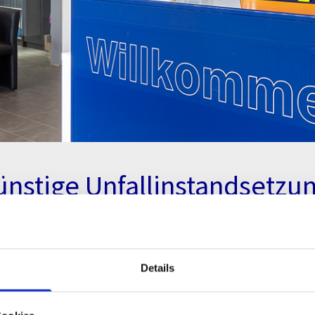
ünstige Unfallinstandsetzu
 GmbH & CO. KG im nördlichen Münsterland der Inbegriff für erstklass
m Einsatz kommt, verfügt über mehrere Abteilungen. Zu den Dienstl
und Nutzfahrzeugen, Sandstrahlarbeiten werden ausgeführt, es gibt e
Details
aber auch mit Fotofolien.