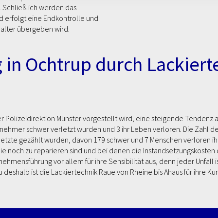
. Schließlich werden das
d erfolgt eine Endkontrolle und
Halter übergeben wird.
g in Ochtrup durch Lackie
 der Polizeidirektion Münster vorgestellt wird, eine steigende Tendenz 
nehmer schwer verletzt wurden und 3 ihr Leben verloren. Die Zahl der
etzte gezählt wurden, davon 179 schwer und 7 Menschen verloren ihr 
ie noch zu reparieren sind und bei denen die Instandsetzungskosten
ehmensführung vor allem für ihre Sensibilität aus, denn jeder Unfall i
 deshalb ist die Lackiertechnik Raue von Rheine bis Ahaus für ihre 