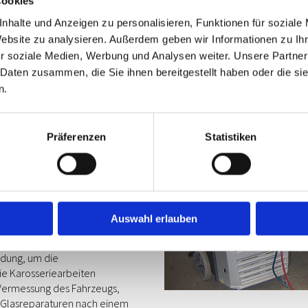
Cookies
e GmbH & CO.
nhalte und Anzeigen zu personalisieren, Funktionen für soziale
seitigung von
Website zu analysieren. Außerdem geben wir Informationen zu I
r soziale Medien, Werbung und Analysen weiter. Unsere Partner
nsterland
 Daten zusammen, die Sie ihnen bereitgestellt haben oder die s
n.
n Landstrich ein Begriff. Auch in
schen Gronau in Westfalen an
Präferenzen
Statistiken
ist übrigens international für
m zur Geschichte dieser
ue ist vor allem für seine
erungen und bei der
en Kundenservice bekannt. Zur
Auswahl erlauben
h die Schadensbegutachtung und
cherung. Auf Wunsch setzt sich
ndung, um die
e Karosseriearbeiten
 Vermessung des Fahrzeugs,
 Glasreparaturen nach einem