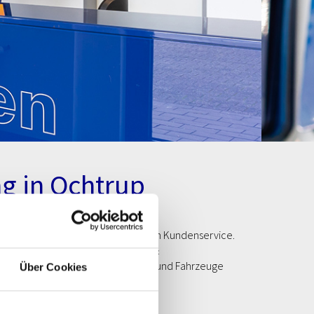
ng in Ochtrup
ige Lackierungen und einen perfekten Kundenservice.
eistungen gehören die Wohnmobil- &
ine Instandsetzung für Karosserien und Fahrzeuge
Über Cookies